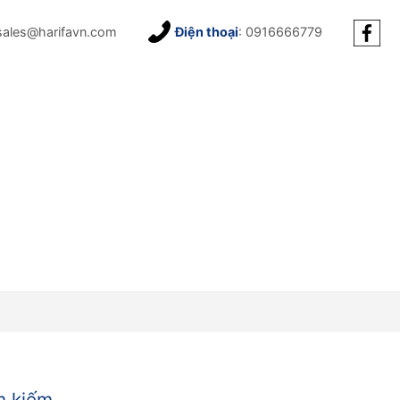
sales@harifavn.com
Điện thoại
: 0916666779
m kiếm