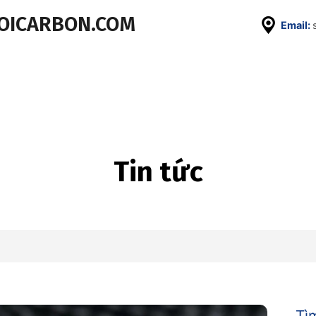
SOICARBON.COM
Email:
Tin tức
Tì